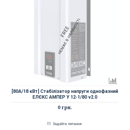
НЕМАЄ В НАЯВНОСТІ
FREE
[80А/18 кВт] Стабілізатор напруги однофазний
ЕЛЄКС АМПЕР У 12-1/80 v2.0
0 грн.
Задайте питання