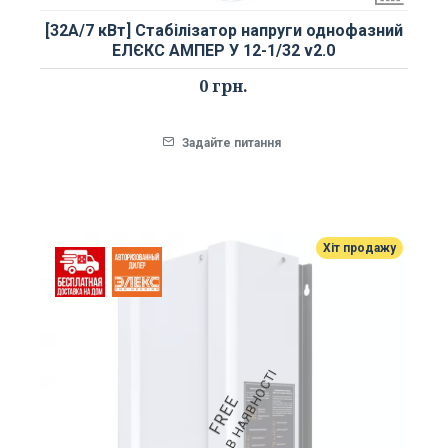
[32А/7 кВт] Стабілізатор напруги однофазний
ЕЛЄКС АМПЕР У 12-1/32 v2.0
0 грн.
Задайте питання
Хіт продажу
НЕМАЄ В НАЯВНОСТІ
FREE