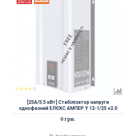
НЕМАЄ В НАЯВНОСТІ
FREE
[25А/5.5 кВт] Стабілізатор напруги
однофазний ЕЛЄКС АМПЕР У 12-1/25 v2.0
0 грн.