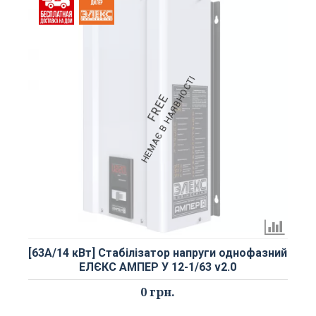
НЕМАЄ В НАЯВНОСТІ
FREE
[63А/14 кВт] Стабілізатор напруги однофазний
ЕЛЄКС АМПЕР У 12-1/63 v2.0
0 грн.