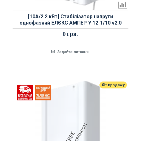
[10А/2.2 кВт] Стабілізатор напруги
однофазний ЕЛЄКС АМПЕР У 12-1/10 v2.0
0 грн.
Задайте питання
Хіт продажу
FREE